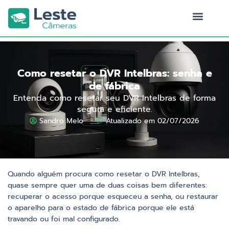
Ir
para
o
Quem Somos
conteúdo
Como resetar o DVR Intelbras: senha e
de fábrica
Entenda como resetar seu DVR Intelbras de forma
segura e eficiente.
Sandro Melo
Atualizado em 02/07/2026
Quando alguém procura como resetar o DVR Intelbras,
quase sempre quer uma de duas coisas bem diferentes:
recuperar o acesso porque esqueceu a senha, ou restaurar
o aparelho para o estado de fábrica porque ele está
travando ou foi mal configurado.