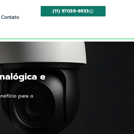
(11) 97038-6933
Contato
nalógica e
nefício para o