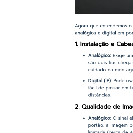
Agora que entendemos o c
analógica e digital
em pont
1. Instalação e Cab
Analógico:
Exige um 
são dois fios cheg
cuidado na montage
Digital (IP):
Pode usar
fácil de passar em 
distâncias.
2. Qualidade de Im
Analógico:
O sinal e
portão, a imagem p
limitada (cerca de 