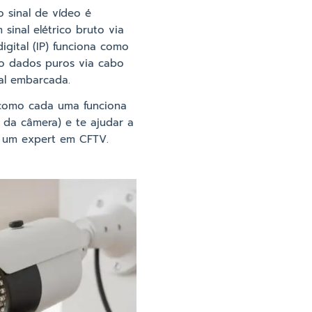
 sinal de vídeo é
inal elétrico bruto via
gital (IP) funciona como
do dados puros via cabo
ial embarcada.
r como cada uma funciona
 da câmera) e te ajudar a
ar um expert em CFTV.