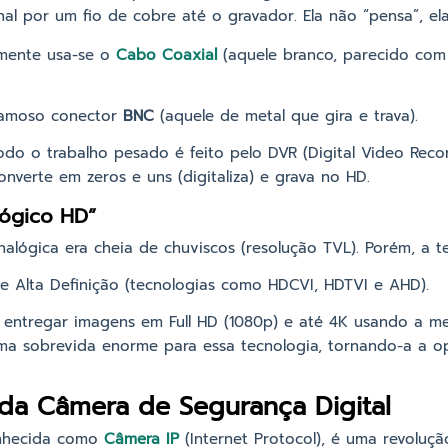
nal por um fio de cobre até o gravador. Ela não “pensa”, el
lmente usa-se o
Cabo Coaxial
(aquele branco, parecido com
famoso conector
BNC
(aquele de metal que gira e trava).
do o trabalho pesado é feito pelo DVR (Digital Video Reco
 converte em zeros e uns (digitaliza) e grava no HD.
lógico HD”
lógica era cheia de chuviscos (resolução TVL). Porém, a te
e Alta Definição (tecnologias como HDCVI, HDTVI e AHD).
entregar imagens em Full HD (1080p) e até 4K usando a me
uma sobrevida enorme para essa tecnologia, tornando-a a o
.
da Câmera de Segurança Digital
onhecida como
Câmera IP
(Internet Protocol), é uma revoluçã