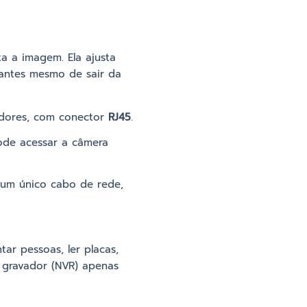
ta a imagem. Ela ajusta
 antes mesmo de sair da
dores, com conector
RJ45
.
pode acessar a câmera
 um único cabo de rede,
ar pessoas, ler placas,
O gravador (NVR) apenas