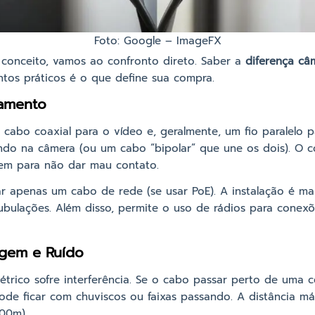
Foto: Google – ImageFX
onceito, vamos ao confronto direto. Saber a
diferença câ
os práticos é o que define sua compra.
eamento
cabo coaxial para o vídeo e, geralmente, um fio paralelo pa
ando na câmera (ou um cabo “bipolar” que une os dois). O 
m para não dar mau contato.
 apenas um cabo de rede (se usar PoE). A instalação é ma
tubulações. Além disso, permite o uso de rádios para conexõe
agem e Ruído
létrico sofre interferência. Se o cabo passar perto de uma 
ode ficar com chuviscos ou faixas passando. A distância m
400m).