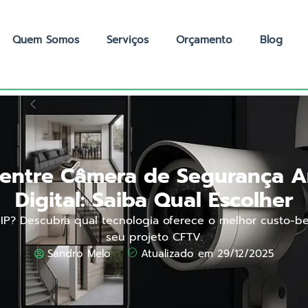
Quem Somos
Serviços
Orçamento
Blog
 entre Câmera de Segurança A
Digital: Saiba Qual Escolher
IP? Descubra qual tecnologia oferece o melhor custo-be
seu projeto CFTV.
Sandro Melo
Atualizado em 29/12/2025