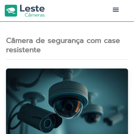
Ir
para
o
Quem Somos
conteúdo
Câmera de segurança com case
resistente