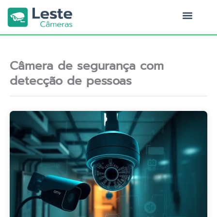
Ir
para
o
Quem Somos
conteúdo
Câmera de segurança com
detecção de pessoas