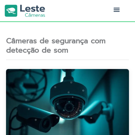
Ir
para
o
Quem Somos
conteúdo
Câmeras de segurança com
detecção de som