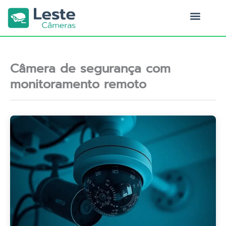
Ir
para
o
Quem Somos
conteúdo
Câmera de segurança com
monitoramento remoto