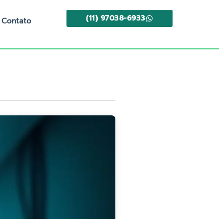
(11) 97038-6933
Contato