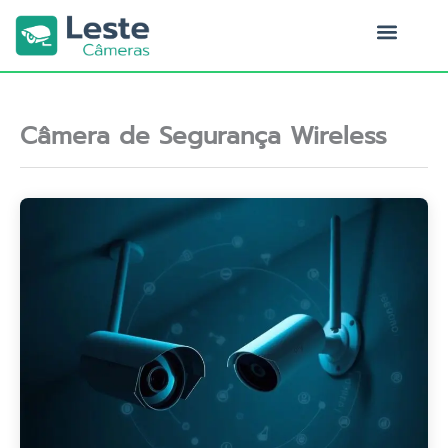
Ir
para
o
Quem Somos
conteúdo
Câmera de Segurança Wireless