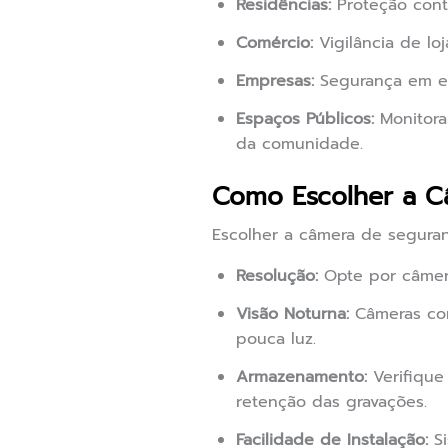
Residências:
Proteção contr
Comércio:
Vigilância de lo
Empresas:
Segurança em es
Espaços Públicos:
Monitora
da comunidade.
Como Escolher a C
Escolher a câmera de seguran
Resolução:
Opte por câmer
Visão Noturna:
Câmeras com
pouca luz.
Armazenamento:
Verifique
retenção das gravações.
Facilidade de Instalação:
Si