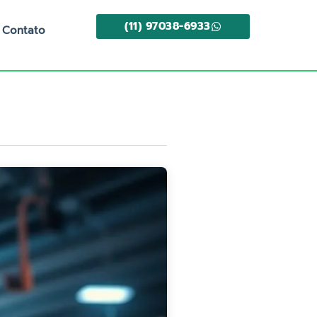
(11) 97038-6933
Contato