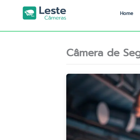
Ir
para
Home
o
conteúdo
Câmera de Se