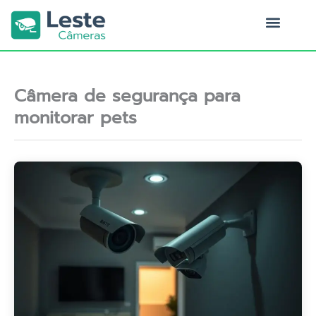
Ir
para
o
Quem Somos
conteúdo
Câmera de segurança para
monitorar pets