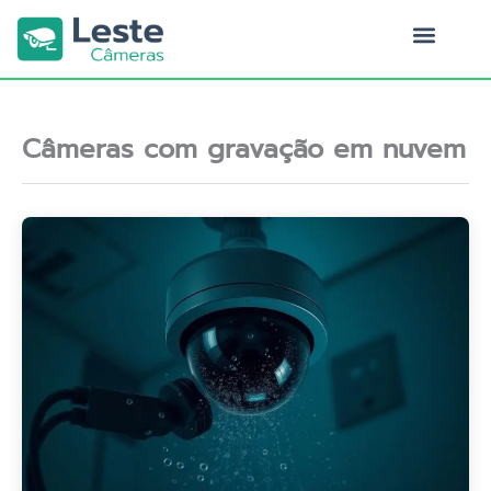
Ir
para
o
Quem Somos
conteúdo
Câmeras com gravação em nuvem