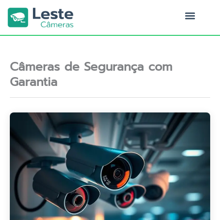
Ir
para
o
Quem Somos
conteúdo
Câmeras de Segurança com
Garantia