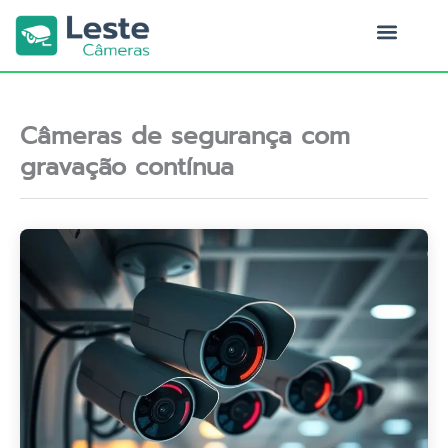
Ir
para
o
Quem Somos
conteúdo
Câmeras de segurança com
gravação contínua