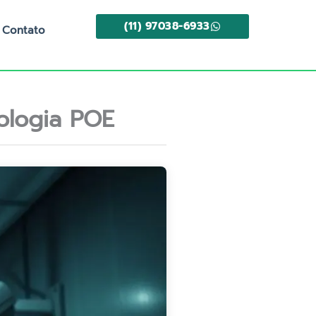
(11) 97038-6933
Contato
ologia POE