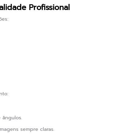
idade Profissional
ões:
nto:
e ângulos.
 imagens sempre claras.