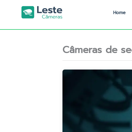
Ir
para
Home
o
conteúdo
Câmeras de seg