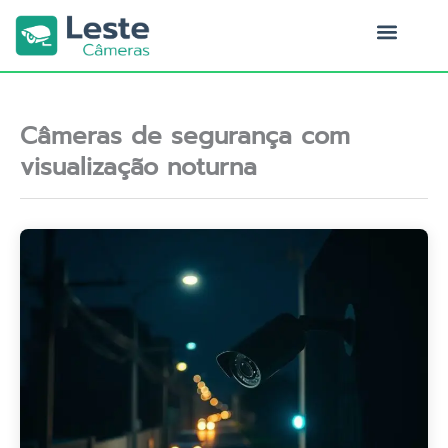
Ir
para
o
Quem Somos
conteúdo
Câmeras de segurança com
visualização noturna