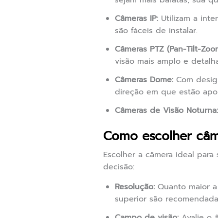
sejam mais baratas, sua q
Câmeras IP:
Utilizam a inte
são fáceis de instalar.
Câmeras PTZ (Pan-Tilt-Zoom
visão mais amplo e detalh
Câmeras Dome:
Com design 
direção em que estão apo
Câmeras de Visão Noturna:
Como escolher câm
Escolher a câmera ideal para
decisão:
Resolução:
Quanto maior a 
superior são recomendada
Campo de visão:
Avalie o 