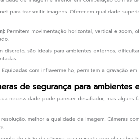
ualidade de imagem é inferior em comparação com as dig
rnet para transmitir imagens. Oferecem qualidade super
):
Permitem movimentação horizontal, vertical e zoom,
ado.
discreto, são ideais para ambientes externos, dificulta
ntadas.
Equipadas com infravermelho, permitem a gravação em
eras de segurança para ambientes e
 sua necessidade pode parecer desafiador, mas alguns fa
resolução, melhor a qualidade da imagem. Câmeras co
s.
ângulo de visão da câmera para garantir que ela cubra t