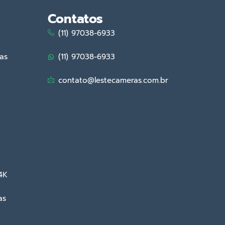
Contatos
(11) 97038-6933
as
(11) 97038-6933
contato@lestecameras.com.br
4K
as