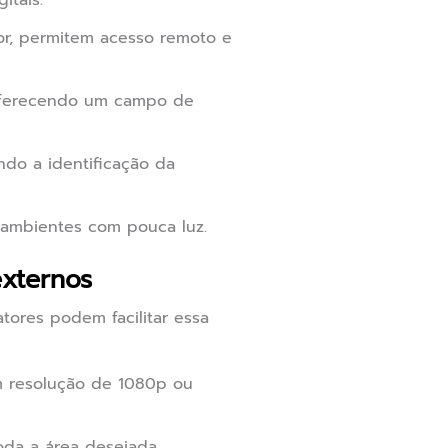
itais.
ior, permitem acesso remoto e
 oferecendo um campo de
ndo a identificação da
 ambientes com pouca luz.
xternos
tores podem facilitar essa
m resolução de 1080p ou
oda a área desejada.