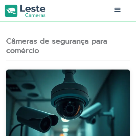
Ir
para
o
Quem Somos
conteúdo
Câmeras de segurança para
comércio