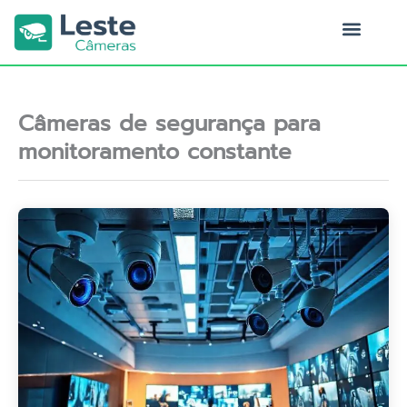
Ir
para
o
Quem Somos
conteúdo
Câmeras de segurança para
monitoramento constante