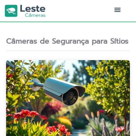
Ir
para
o
Quem Somos
conteúdo
Câmeras de Segurança para Sítios