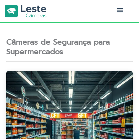
Ir
para
o
Quem Somos
conteúdo
Câmeras de Segurança para
Supermercados