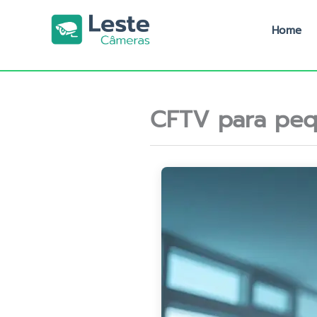
Ir
para
Home
o
conteúdo
CFTV para peq