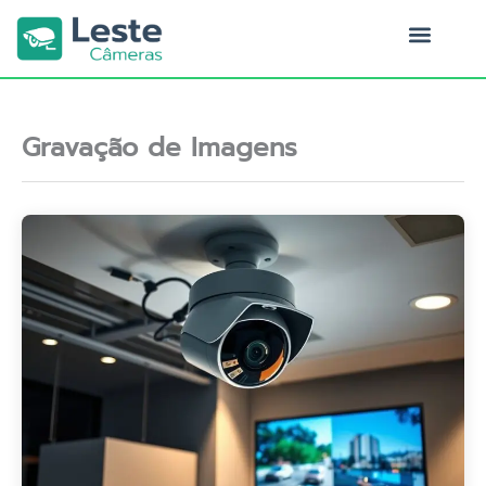
Ir
para
o
Quem Somos
conteúdo
Gravação de Imagens