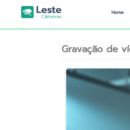
Ir
para
Home
o
conteúdo
Gravação de v