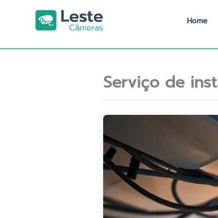
Ir
para
Home
o
conteúdo
Serviço de ins