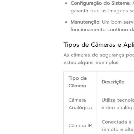
Configuração do Sistema:
A
garantir que as imagens s
Manutenção:
Um bom serviç
funcionamento contínuo d
Tipos de Câmeras e Apli
As câmeras de segurança pode
estão alguns exemplos:
Tipo de
Descrição
Câmera
Câmera
Utiliza tecnol
Analógica
vídeo analógi
Conectada à i
Câmera IP
remoto e alt