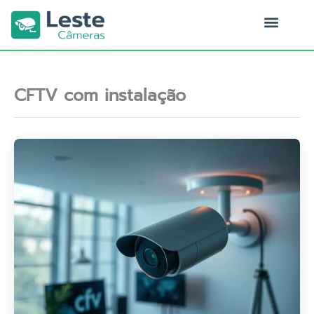
Ir
para
o
Quem Somos
conteúdo
CFTV com instalação