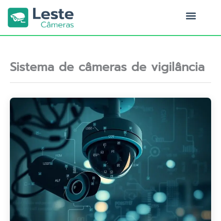
Ir
para
o
Quem Somos
conteúdo
Sistema de câmeras de vigilância