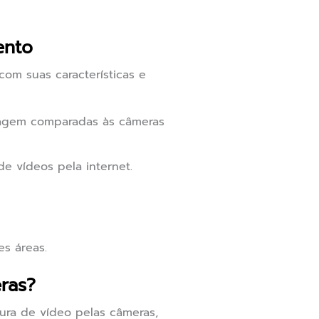
ento
om suas características e
magem comparadas às câmeras
de vídeos pela internet.
s áreas.
ras?
ra de vídeo pelas câmeras,