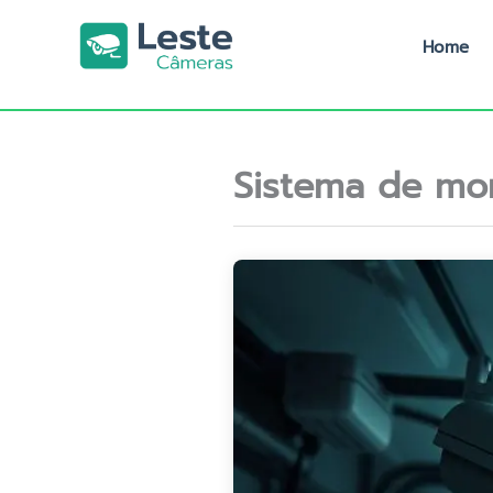
Ir
para
Home
o
conteúdo
Sistema de mo