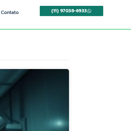
(11) 97038-6933
Contato