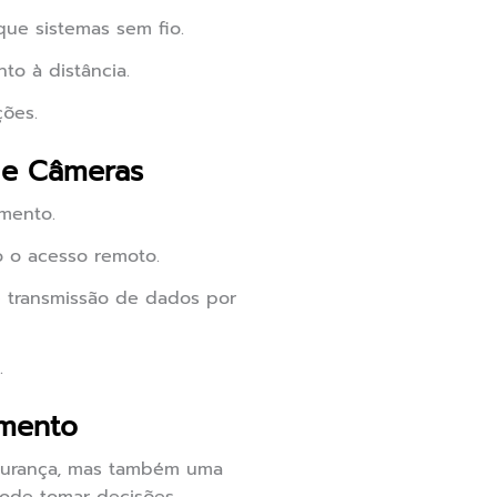
que sistemas sem fio.
to à distância.
ões.
de Câmeras
amento.
o o acesso remoto.
e transmissão de dados por
.
amento
gurança, mas também uma