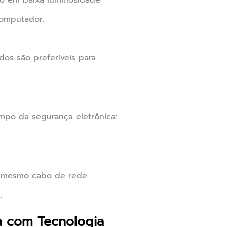
o em baixa luminosidade.
computador.
.
os são preferíveis para
mpo da segurança eletrônica:
o mesmo cabo de rede.
.
a com Tecnologia