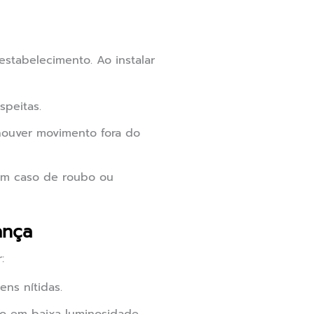
stabelecimento. Ao instalar
speitas.
 houver movimento fora do
em caso de roubo ou
ança
:
ns nítidas.