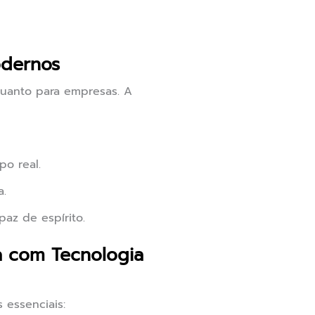
odernos
quanto para empresas. A
o real.
a.
az de espírito.
 com Tecnologia
essenciais: