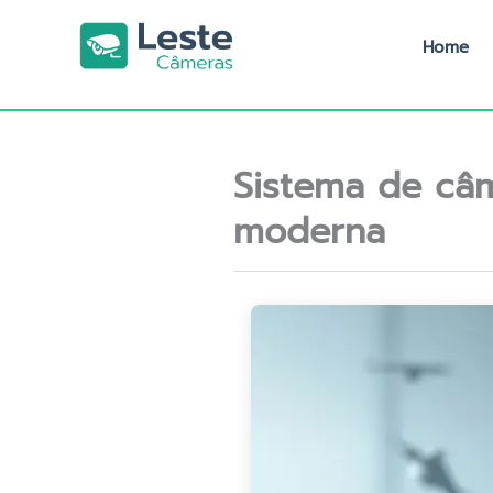
Ir
para
Home
o
conteúdo
Sistema de câ
moderna