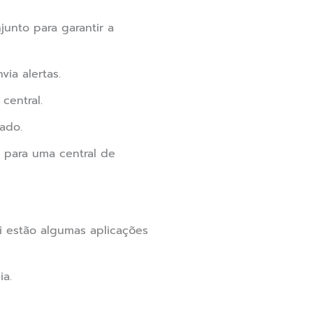
unto para garantir a
ia alertas.
central.
ado.
u para uma central de
i estão algumas aplicações
ia.