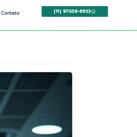
(11) 97038-6933
Contato