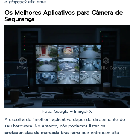
e
playback
eficiente.
Os Melhores Aplicativos para Câmera de
Segurança
Foto: Google – ImageFX
A escolha do “melhor” aplicativo depende diretamente do
seu hardware. No entanto, nós podemos listar os
protagonistas do mercado brasileiro
que entregam alta