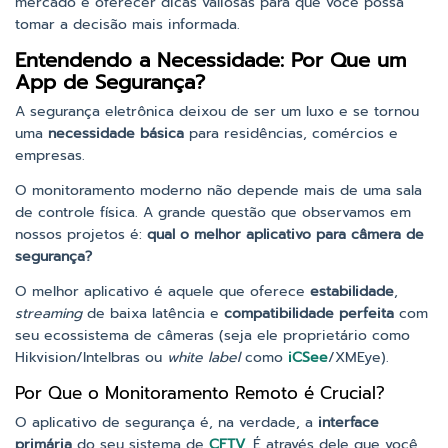
mercado e oferecer dicas valiosas para que você possa
tomar a decisão mais informada.
Entendendo a Necessidade: Por Que um
App de Segurança?
A segurança eletrônica deixou de ser um luxo e se tornou
uma
necessidade básica
para residências, comércios e
empresas.
O monitoramento moderno não depende mais de uma sala
de controle física. A grande questão que observamos em
nossos projetos é:
qual o melhor aplicativo para câmera de
segurança?
O melhor aplicativo é aquele que oferece
estabilidade
,
streaming
de baixa latência e
compatibilidade perfeita
com
seu ecossistema de câmeras (seja ele proprietário como
Hikvision/Intelbras ou
white label
como
iCSee
/XMEye).
Por Que o Monitoramento Remoto é Crucial?
O aplicativo de segurança é, na verdade, a
interface
primária
do seu sistema de
CFTV
. É através dele que você