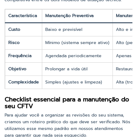
Característica
Manutenção Preventiva
Manutençã
Custo
Baixo e previsível
Alto e in
Risco
Mínimo (sistema sempre ativo)
Alto (per
Frequência
Agendada periodicamente
Apenas qu
Objetivo
Prolongar a vida útil
Restaurar
Complexidade
Simples (ajustes e limpeza)
Alta (tro
Checklist essencial para a manutenção do
seu CFTV
Para ajudar você a organizar as revisões do seu sistema,
criamos um roteiro prático do que deve ser verificado. Nós
utilizamos esse mesmo padrão em nossos atendimentos
para garantir que nada seja esquecido.