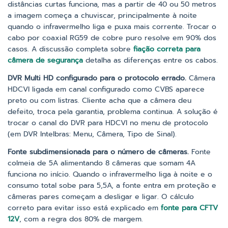
distâncias curtas funciona, mas a partir de 40 ou 50 metros
a imagem começa a chuviscar, principalmente à noite
quando o infravermelho liga e puxa mais corrente. Trocar o
cabo por coaxial RG59 de cobre puro resolve em 90% dos
casos. A discussão completa sobre
fiação correta para
câmera de segurança
detalha as diferenças entre os cabos.
DVR Multi HD configurado para o protocolo errado.
Câmera
HDCVI ligada em canal configurado como CVBS aparece
preto ou com listras. Cliente acha que a câmera deu
defeito, troca pela garantia, problema continua. A solução é
trocar o canal do DVR para HDCVI no menu de protocolo
(em DVR Intelbras: Menu, Câmera, Tipo de Sinal).
Fonte subdimensionada para o número de câmeras.
Fonte
colmeia de 5A alimentando 8 câmeras que somam 4A
funciona no início. Quando o infravermelho liga à noite e o
consumo total sobe para 5,5A, a fonte entra em proteção e
câmeras pares começam a desligar e ligar. O cálculo
correto para evitar isso está explicado em
fonte para CFTV
12V
, com a regra dos 80% de margem.