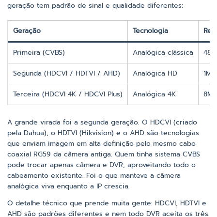
geração tem padrão de sinal e qualidade diferentes:
Geração
Tecnologia
Reso
Primeira (CVBS)
Analógica clássica
480 
Segunda (HDCVI / HDTVI / AHD)
Analógica HD
1MP
Terceira (HDCVI 4K / HDCVI Plus)
Analógica 4K
8MP
A grande virada foi a segunda geração. O HDCVI (criado
pela Dahua), o HDTVI (Hikvision) e o AHD são tecnologias
que enviam imagem em alta definição pelo mesmo cabo
coaxial RG59 da câmera antiga. Quem tinha sistema CVBS
pode trocar apenas câmera e DVR, aproveitando todo o
cabeamento existente. Foi o que manteve a câmera
analógica viva enquanto a IP crescia.
O detalhe técnico que prende muita gente: HDCVI, HDTVI e
AHD são padrões diferentes e nem todo DVR aceita os três.