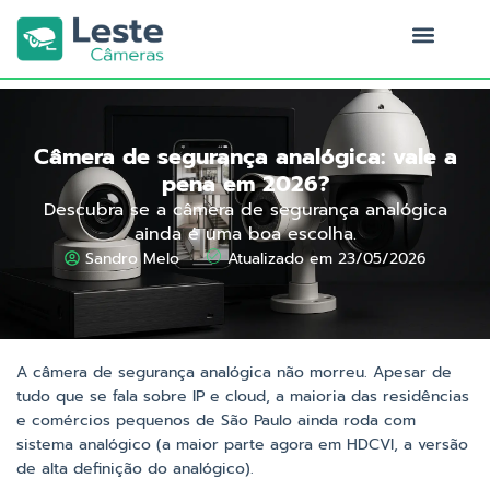
Ir
para
o
Quem Somos
conteúdo
Câmera de segurança analógica: vale a
pena em 2026?
Descubra se a câmera de segurança analógica
ainda é uma boa escolha.
Sandro Melo
Atualizado em 23/05/2026
A câmera de segurança analógica não morreu. Apesar de
tudo que se fala sobre IP e cloud, a maioria das residências
e comércios pequenos de São Paulo ainda roda com
sistema analógico (a maior parte agora em HDCVI, a versão
de alta definição do analógico).