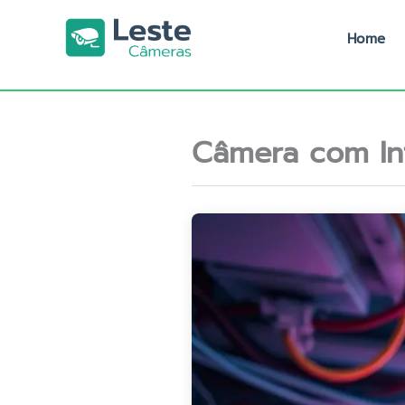
Ir
para
Home
o
conteúdo
Câmera com In