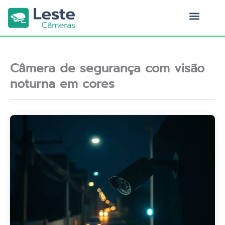
Ir
para
o
Quem Somos
conteúdo
Câmera de segurança com visão
noturna em cores