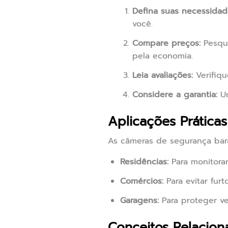
Defina suas necessidad
você.
Compare preços:
Pesqui
pela economia.
Leia avaliações:
Verifiqu
Considere a garantia:
Um
Aplicações Prática
As câmeras de segurança bara
Residências:
Para monitorar
Comércios:
Para evitar furt
Garagens:
Para proteger v
Conceitos Relacion