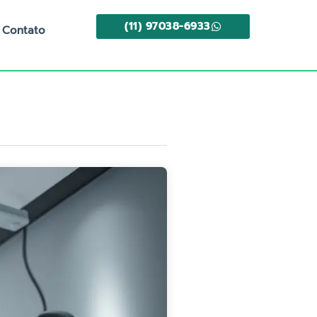
(11) 97038-6933
Contato