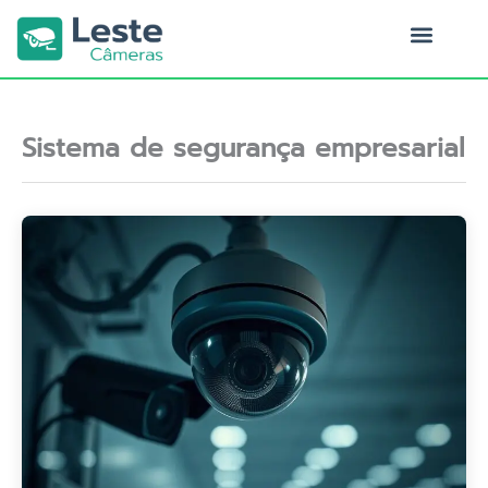
Ir
para
o
Quem Somos
conteúdo
Sistema de segurança empresarial