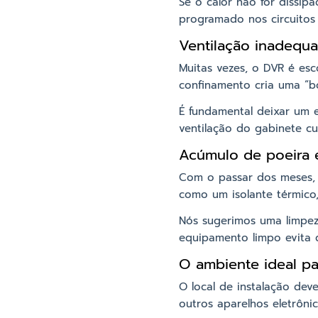
Se o calor não for dissip
programado nos circuitos 
Ventilação inadequ
Muitas vezes, o DVR é es
confinamento cria uma “bo
É fundamental deixar um e
ventilação do gabinete cu
Acúmulo de poeira 
Com o passar dos meses, 
como um isolante térmico,
Nós sugerimos uma limpeza
equipamento limpo evita q
O ambiente ideal pa
O local de instalação deve
outros aparelhos eletrôn