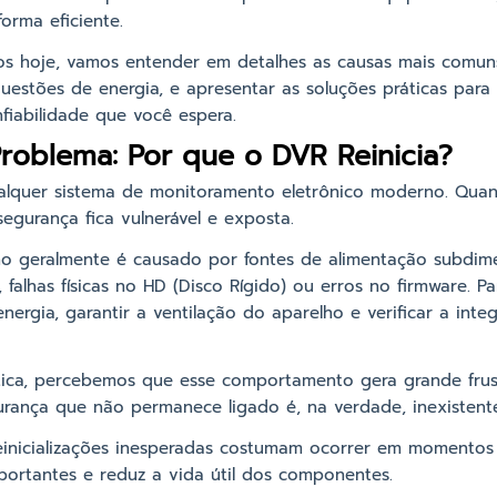
orma eficiente.
s hoje, vamos entender em detalhes as causas mais comun
uestões de energia, e apresentar as soluções práticas para 
iabilidade que você espera.
roblema: Por que o DVR Reinicia?
lquer sistema de monitoramento eletrônico moderno. Quand
segurança fica vulnerável e exposta.
ho geralmente é causado por fontes de alimentação subdim
falhas físicas no HD (Disco Rígido) ou erros no firmware. Pa
energia, garantir a ventilação do aparelho e verificar a int
tica, percebemos que esse comportamento gera grande frust
urança que não permanece ligado é, na verdade, inexistent
inicializações inesperadas costumam ocorrer em momentos 
portantes e reduz a vida útil dos componentes.