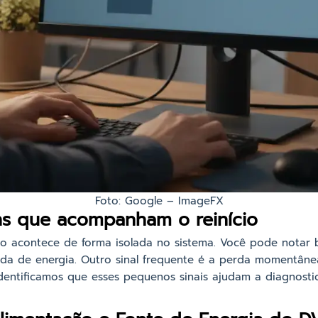
Foto: Google – ImageFX
s que acompanham o reinício
não acontece de forma isolada no sistema. Você pode notar 
da de energia. Outro sinal frequente é a perda momentân
identificamos que esses pequenos sinais ajudam a diagnostic