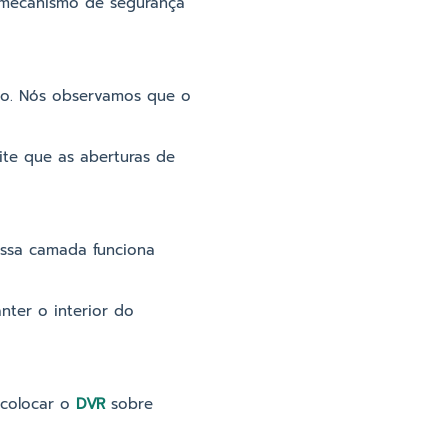
um mecanismo de segurança
ção. Nós observamos que o
ite que as aberturas de
Essa camada funciona
nter o interior do
e colocar o
DVR
sobre