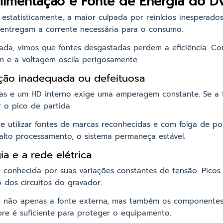
limentação e Fonte de Energia do D
estatisticamente, a maior culpada por reinícios inesperados.
 entregam a corrente necessária para o consumo.
ada, vimos que fontes desgastadas perdem a eficiência. C
m e a voltagem oscila perigosamente.
ação inadequada ou defeituosa
s e um HD interno exige uma amperagem constante. Se a f
 o pico de partida.
utilizar fontes de marcas reconhecidas e com folga de pot
to processamento, o sistema permaneça estável.
a e a rede elétrica
a é conhecida por suas variações constantes de tensão. Pic
 dos circuitos do gravador.
m não apenas a fonte externa, mas também os componentes i
re é suficiente para proteger o equipamento.