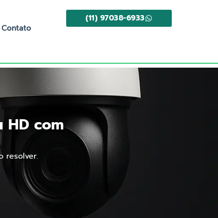
(11) 97038-6933
Contato
ou HD com
 resolver.