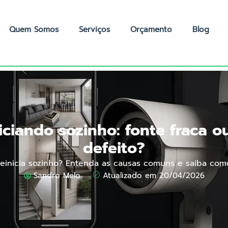
Quem Somos
Serviços
Orçamento
Blog
iciando sozinho: fonte fraca 
defeito?
einicia sozinho? Entenda as causas comuns e saiba como
Sandro Melo
Atualizado em 20/04/2026