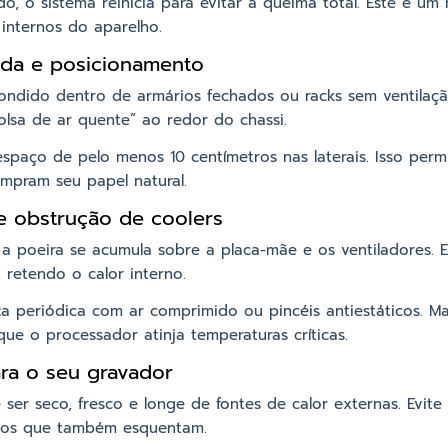
ado, o sistema reinicia para evitar a queima total. Este é 
internos do aparelho.
ada e posicionamento
condido dentro de armários fechados ou racks sem ventila
lsa de ar quente” ao redor do chassi.
spaço de pelo menos 10 centímetros nas laterais. Isso perm
mpram seu papel natural.
e obstrução de coolers
a poeira se acumula sobre a placa-mãe e os ventiladores. 
 retendo o calor interno.
 periódica com ar comprimido ou pincéis antiestáticos. Ma
ue o processador atinja temperaturas críticas.
ra o seu gravador
 ser seco, fresco e longe de fontes de calor externas. Evit
icos que também esquentam.