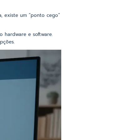
a, existe um “ponto cego”
do hardware e software.
upções.