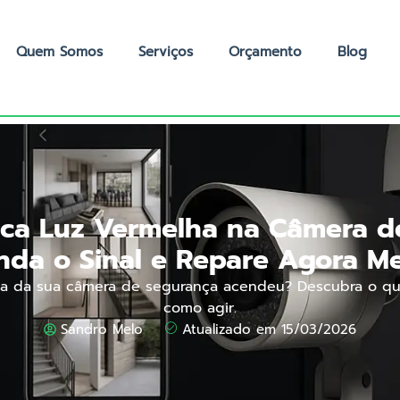
Quem Somos
Serviços
Orçamento
Blog
ica Luz Vermelha na Câmera 
nda o Sinal e Repare Agora M
ha da sua câmera de segurança acendeu? Descubra o que
como agir.
Sandro Melo
Atualizado em 15/03/2026