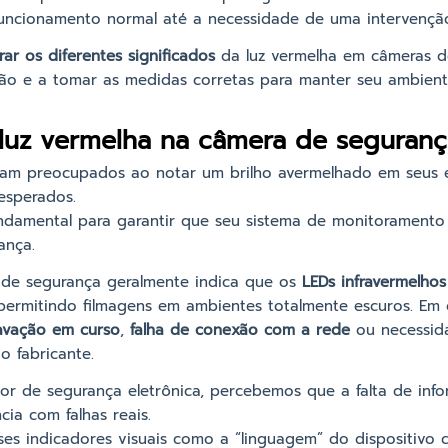
funcionamento normal até a necessidade de uma intervençã
rar os diferentes significados
da luz vermelha em câmeras d
uação e a tomar as medidas corretas para manter seu ambien
 luz vermelha na câmera de seguran
uram preocupados ao notar um brilho avermelhado em seus
esperados.
fundamental para garantir que seu sistema de monitorament
ança.
 de segurança geralmente indica que os
LEDs infravermelhos
 permitindo filmagens em ambientes totalmente escuros. Em 
avação em curso
,
falha de conexão com a rede
ou necessi
o fabricante.
tor de segurança eletrônica, percebemos que a falta de in
cia com falhas reais.
sses indicadores visuais como a “linguagem” do dispositiv