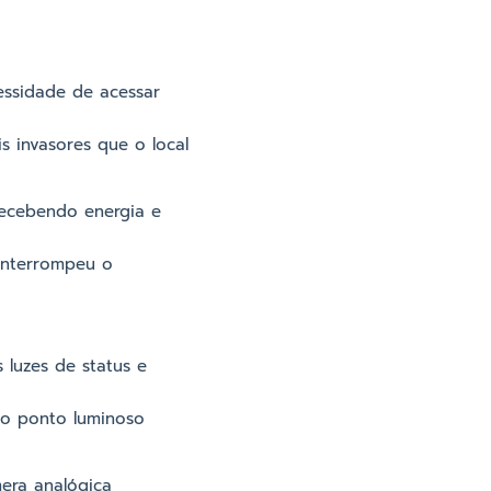
essidade de acessar
s invasores que o local
recebendo energia e
 interrompeu o
 luzes de status e
co ponto luminoso
era analógica