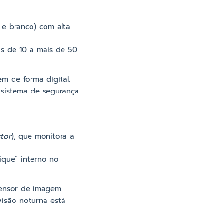
o e branco) com alta
s de 10 a mais de 50
m de forma digital.
 sistema de segurança
tor
), que monitora a
ique” interno no
sensor de imagem.
isão noturna está