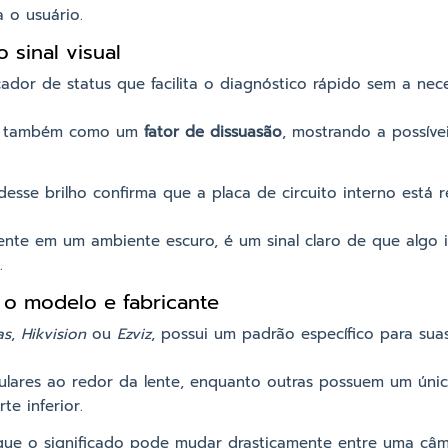
 o usuário.
 sinal visual
ador de status que facilita o diagnóstico rápido sem a nec
ua também como um
fator de dissuasão
, mostrando a possívei
sse brilho confirma que a placa de circuito interno está 
mente em um ambiente escuro, é um sinal claro de que algo
.
 o modelo e fabricante
as
,
Hikvision
ou
Ezviz
, possui um padrão específico para suas
culares ao redor da lente, enquanto outras possuem um úni
te inferior.
que o significado pode mudar drasticamente entre uma câm