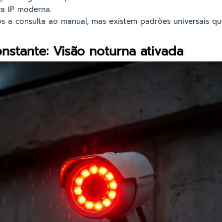
a IP moderna.
a consulta ao manual, mas existem padrões universais qu
nstante: Visão noturna ativada