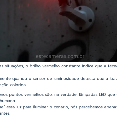
s situações, o brilho vermelho constante indica que a tec
mente quando o sensor de luminosidade detecta que a luz 
ação colorida.
os pontos vermelhos são, na verdade, lâmpadas LED que 
o humano.
” essa luz para iluminar o cenário, nós percebemos apenas 
ntes.