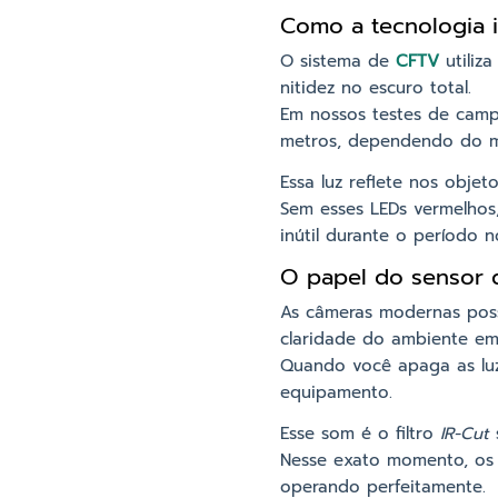
Como a tecnologia i
O sistema de
CFTV
utiliz
nitidez no escuro total.
Em nossos testes de camp
metros, dependendo do m
Essa luz reflete nos obje
Sem esses LEDs vermelhos
inútil durante o período n
O papel do sensor d
As câmeras modernas p
claridade do ambiente em
Quando você apaga as luz
equipamento.
Esse som é o filtro
IR-Cut
s
Nesse exato momento, os
operando perfeitamente.