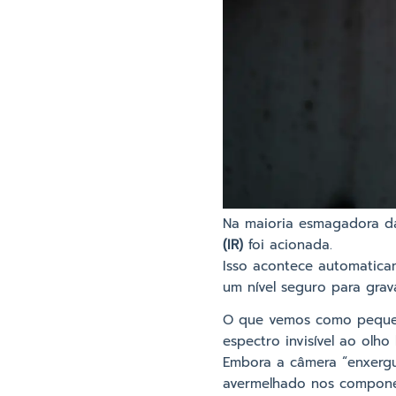
Na maioria esmagadora da
(IR)
foi acionada.
Isso acontece automatica
um nível seguro para grav
O que vemos como pequen
espectro invisível ao olh
Embora a câmera “enxergue
avermelhado nos compone