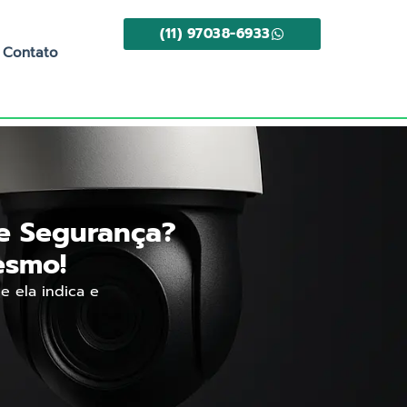
(11) 97038-6933
Contato
de Segurança?
esmo!
 ela indica e