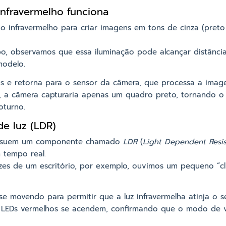
nfravermelho funciona
a o infravermelho para criar imagens em tons de cinza (pret
o, observamos que essa iluminação pode alcançar distância
odelo.
tos e retorna para o sensor da câmera, que processa a image
, a câmera capturaria apenas um quadro preto, tornando o
oturno.
e luz (LDR)
ossuem um componente chamado
LDR
(
Light Dependent Resis
 tempo real.
es de um escritório, por exemplo, ouvimos um pequeno “cl
e movendo para permitir que a luz infravermelha atinja o 
 LEDs vermelhos se acendem, confirmando que o modo de v